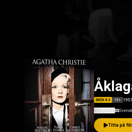
Åklag
195
IMDb
8.4
15
+
Engelska
Svens
Titta på fi