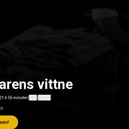
arens vittne
7
|
1 h 56 minuter
|
USA
|
Drama
ka
lmen!