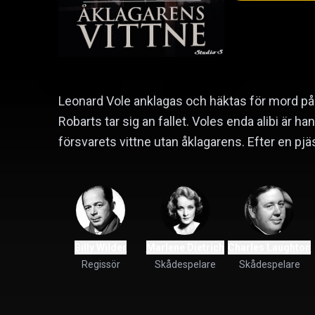
Leonard Vole anklagas och häktas för mord på
Robarts tar sig an fallet. Voles enda alibi är han
försvarets vittne utan åklagarens. Efter en pjä
Billy Wilder
Marlene Dietrich
Charles Laughton
Regissör
Skådespelare
Skådespelare