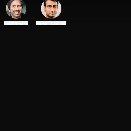
Ray Romano
Kumail Nanjiani
Skådespelare
Skådespelare
Kunde inte ladda liknande filmer
Kunde inte ladda liknande filmer
Försök igen