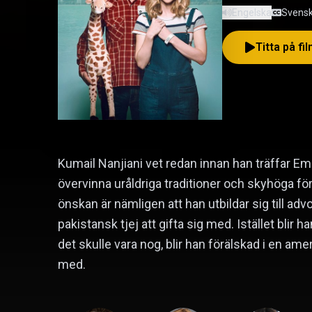
Engelska
Svensk
Titta på fi
Kumail Nanjiani vet redan innan han träffar Emi
övervinna uråldriga traditioner och skyhöga fö
önskan är nämligen att han utbildar sig till adv
pakistansk tjej att gifta sig med. Istället bl
det skulle vara nog, blir han förälskad i en ame
med.