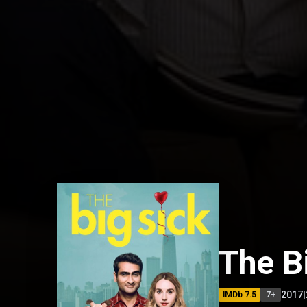
The B
2017
|
IMDb
7.5
7
+