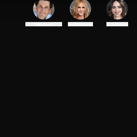
Michael
Holly Hunter
Zoe Kazan
Showalter
Skådespelare
Skådespelare
Regissör
Du kanske också gillar