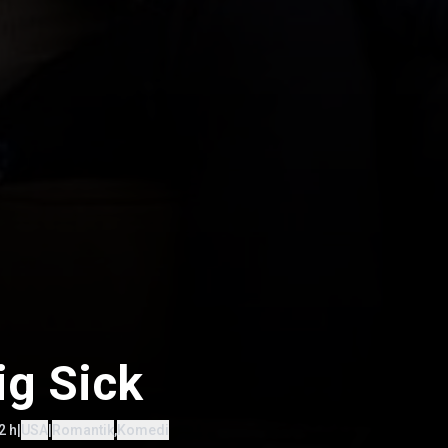
ig Sick
2 h
|
USA
|
Romantik
,
Komedi