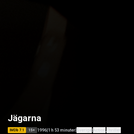
Jägarna
1996
|
1 h 53 minuter
|
Sverige
|
Action
,
Thriller
IMDb
7.1
15
+