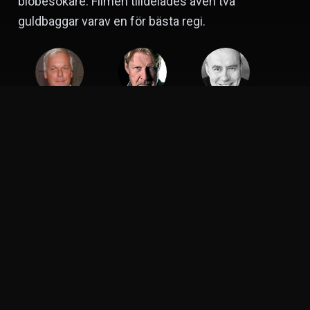
biobesökare. Filmen tilldelades även två
guldbaggar varav en för bästa regi.
Kjell Sundvall
Rolf Lassgård
Lennart Jähkel
Regissör
Skådespelare
Skådespelare
Jarmo Mäkinen
Tomas Norström
Skådespelare
Skådespelare