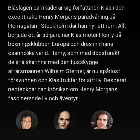
Blåslagen barrikaderar sig författaren Klas i den
excentriske Henry Morgans paradvåning på
Hornsgatan i Stockholm där han hyr ett rum. Allt
började ett år tidigare när Klas möter Henry på
boxningsklubben Europa och dras in i hans
osannolika värld. Henry, som med dödsförakt
delar älskarinna med den ljusskygge
affärsmannen Wilhelm Sterner, är nu spårlöst
försvunnen och Klas fruktar för sitt liv. Desperat
nedtecknar han krönikan om Henry Morgans
fascinerande liv och äventyr.
Mikael Marcimain
David Dencik
Sverrir Gudnason