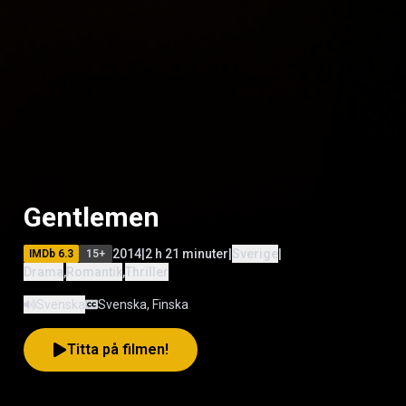
Gentlemen
2014
|
2 h 21 minuter
|
Sverige
|
IMDb
6.3
15
+
Drama
,
Romantik
,
Thriller
Svenska
Svenska, Finska
Titta på filmen!