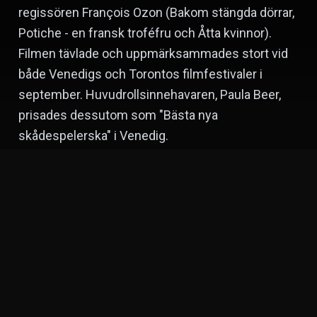
regissören François Ozon (Bakom stängda dörrar,
Potiche - en fransk troféfru och Åtta kvinnor).
Filmen tävlade och uppmärksammades stort vid
både Venedigs och Torontos filmfestivaler i
september. Huvudrollsinnehavaren, Paula Beer,
prisades dessutom som "Bästa nya
skådespelerska" i Venedig.
François Ozon
Pierre Niney
Ernst Stötzner
Regissör
Skådespelare
Skådespelare
Paula Beer
Marie Gruber