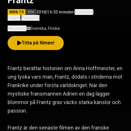
Frantz
2016
|
1 h 53 minuter
|
Frankrike
|
IMDb
7.5
11
+
Drama
,
Romantik
Franska
Svenska, Finska
Titta på filmen!
Frantz berättar historien om Anna Hoffmeister, en
ung tyska vars man, Frantz, dödats i striderna mot
Frankrike under första världskriget. När den
mystiske fransmannen Adrien en dag lägger
blommor på Frantz grav väcks starka känslor och
passion.
Frantz är den senaste filmen av den franske