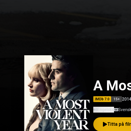
A Mos
201
IMDb
7.0
15
+
Engelska
Svensk
Titta på fi