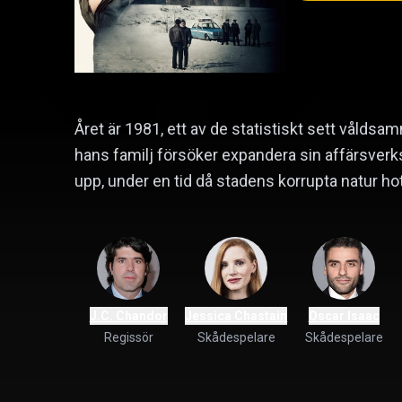
Året är 1981, ett av de statistiskt sett vålds
hans familj försöker expandera sin affärsver
upp, under en tid då stadens korrupta natur hota
J.C. Chandor
Jessica Chastain
Oscar Isaac
Regissör
Skådespelare
Skådespelare