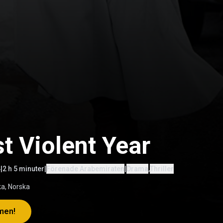
t Violent Year
4
|
2 h 5 minuter
|
Förenade Arabemiraten
|
Drama
,
Thriller
a, Norska
lmen!