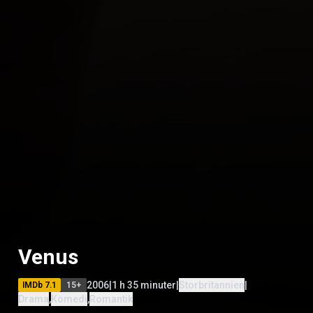
Venus
2006
|
1 h 35 minuter
|
Storbritannien
|
IMDb
7.1
15
+
Drama
,
Komedi
,
Romantik