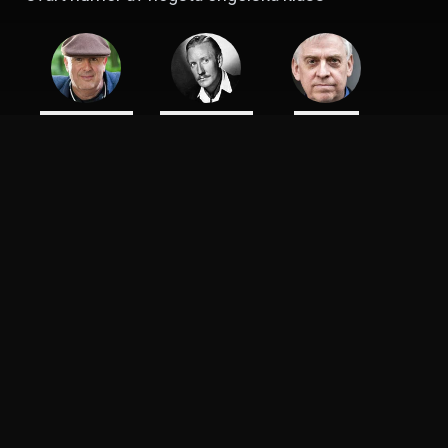
Roger Michell
Leslie Phillips
Philip Fox
Regissör
Skådespelare
Skådespelare
Peter
Beatrice Savoretti
OundefinedToole
Skådespelare
Skådespelare