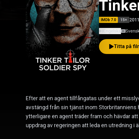
Tinker
201
IMDb
7.0
15
+
Engelska
Svensk
Titta på fi
Efter att en agent tillfångatas under ett miss
avstängd från sin tjänst inom Storbritannien
ytterligare en agent träder fram och hävdar att 
uppdrag av regeringen att leda en utredning i 