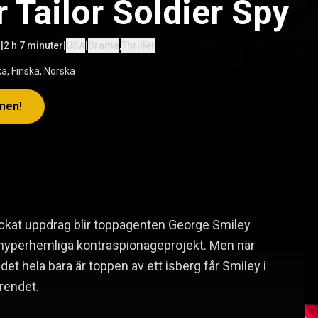
 Tailor Soldier Spy
1
|
2 h 7 minuter
|
USA
|
Drama
,
Thriller
a, Finska, Norska
lmen!
lyckat uppdrag blir toppagenten George Smiley
s hyperhemliga kontraspionageprojekt. Men när
det hela bara är toppen av ett isberg får Smiley i
ärendet.