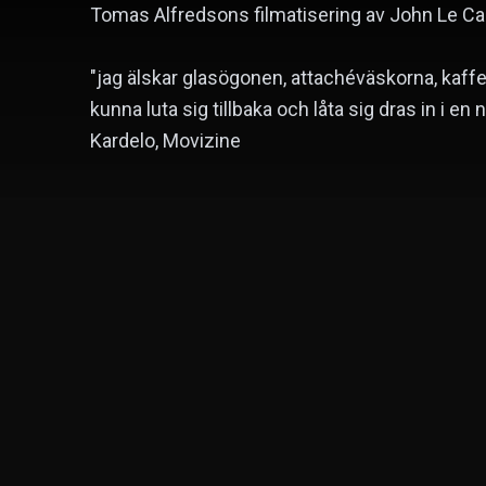
Tomas Alfredsons filmatisering av John Le Car
"jag älskar glasögonen, attachéväskorna, kaffe
kunna luta sig tillbaka och låta sig dras in i en
Kardelo, Movizine
Tomas Alfredson
Colin Firth
Tom Hardy
Regissör
Skådespelare
Skådespelare
Du kanske också gillar