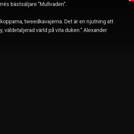
rés bästsäljare "Mullvaden".
kopparna, tweedkavajerna. Det är en njutning att
 ny, väldetaljerad värld på vita duken." Alexander
Gary Oldman
Skådespelare