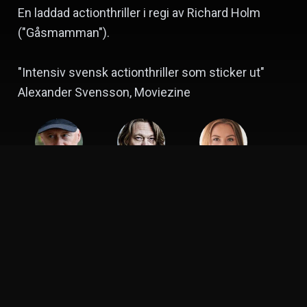
En laddad actionthriller i regi av Richard Holm
("Gåsmamman").
"Intensiv svensk actionthriller som sticker ut"
Alexander Svensson, Moviezine
Richard Holm
Kristoffer Joner
Amanda Lindh
Regissör
Skådespelare
Skådespelare
Christian Magdu
Skådespelare