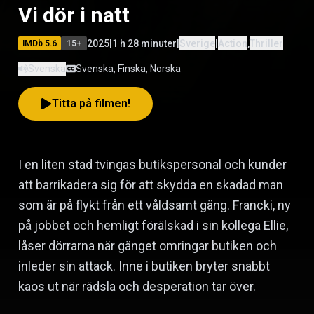
Vi dör i natt
2025
|
1 h 28 minuter
|
Sverige
|
Action
,
Thriller
IMDb
5.6
15
+
Svenska
Svenska, Finska, Norska
Titta på filmen!
I en liten stad tvingas butikspersonal och kunder
att barrikadera sig för att skydda en skadad man
som är på flykt från ett våldsamt gäng. Francki, ny
på jobbet och hemligt förälskad i sin kollega Ellie,
låser dörrarna när gänget omringar butiken och
inleder sin attack. Inne i butiken bryter snabbt
kaos ut när rädsla och desperation tar över.